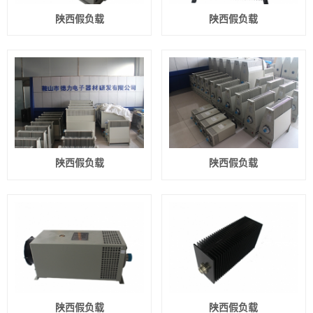
陕西假负载
陕西假负载
陕西假负载
陕西假负载
陕西假负载
陕西假负载