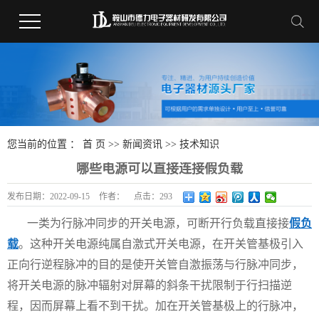
您当前的位置 ：
首 页
>>
新闻资讯
>>
技术知识
哪些电源可以直接连接假负载
发布日期：
2022-09-15
作者：
点击：
293
一类为行脉冲同步的开关电源，可断开行负载直接接
假负
载
。这种开关电源纯属自激式开关电源，在开关管基极引入
正向行逆程脉冲的目的是使开关管自激振荡与行脉冲同步，
将开关电源的脉冲辐射对屏幕的斜条干扰限制于行扫描逆
程，因而屏幕上看不到干扰。加在开关管基极上的行脉冲，