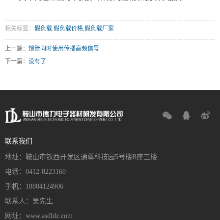
相关标签：
假负载
,
假负载价格
,
假负载厂家
上一篇：
馈管同时使用传播高频信号
下一篇：
没有了
联系我们
地址：鞍山市铁西开发区通尊科技园5号楼B座三楼
电话：0412-8223160
手机：18804124906
联系人：吴先生
网址：www.asdldz.com