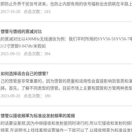
层即防止外界干扰信号进来，也防止内部有用的信号辐射出去损耗在半路
017-10-20 点击次数：243
]
馈管与馈线的衰减对比
衰减对比以430MHz无线通信为例：我们平时所用的SYV50-5SYV50-7电缆和1
/米1/2寸馈管0.047db/米假如
021-09-15 点击次数：384
]
如何选择适合自己的馈管？
自己的馈管是非常重要的，因为馈管的质量和适用性会直接影响到音质和
选择。首先，了解不同类型的馈管。目前市场上主要有圆管和方管两种类
023-09-20 点击次数：180
]
馈管以接收频率为标准设发射频率的差频
的话要设差频,因为中继接收和发射是同时进行的,所以它接收和发射的频
频率.在说明书上找找差频设置操作一下就可以了.以接收频率为标准设发