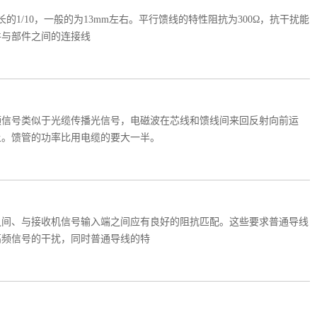
/10，一般的为13mm左右。平行馈线的特性阻抗为300Ω，抗干扰能
件与部件之间的连接线
频信号类似于光缆传播光信号，电磁波在芯线和馈线间来回反射向前运
上。馈管的功率比用电缆的要大一半。
之间、与接收机信号输入端之间应有良好的阻抗匹配。这些要求普通导线
高频信号的干扰，同时普通导线的特