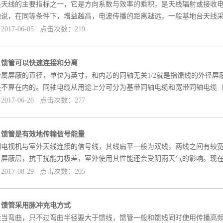
是天线的主要指标之一，它是方向系数与效率的乘积，是天线辐射或接收
地说，在同等条件下，增益越高，电波传播的距离越远，一般基地台天线
017-06-05 点击次数：219
]
馈管可以快速连接和分离
属屏蔽的直径，单位为英寸，和内芯的同轴无关1/2就是指馈线的外径屏蔽的直
是不算在内的。同轴电缆从用途上分可分为基带同轴电缆和宽带同轴电缆
017-06-26 点击次数：277
]
馈管是有效地传输信号能量
期电视机与室外天线连接的信号线，其线扁平一般为双线，两线之间有较
有屏蔽层，抗干扰能力极差，室外使用其性能还会受阴雨天气的影响。现
017-08-29 点击次数：205
]
馈管采用脉冲充电方式
适当弯曲，只不过弯曲半径要大于馈线，馈管一般和馈线同时使用传播高