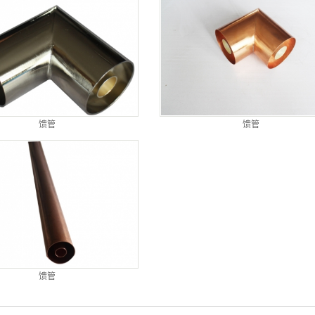
馈管
馈管
馈管