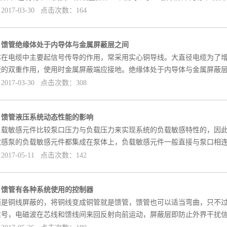
017-03-30 点击次数：164
]
馈管绝缘体处于内导体与金属屏蔽层之间
体在电缆中主要起信号传导的作用，常采用实心铜导线。大直径电缆为了
蔽的双重作用，使用时金属屏蔽端应接地。绝缘体处于内导体与金属屏蔽
017-03-30 点击次数：308
]
馈管液压系统动态性能的影响
负载敏感元件比较泵口压力与负载压力来实现系统的负载敏感特性的，因
敏感泵的负载敏感元件都集成在泵体上，负载敏感元件一般直接与泵口相
017-05-11 点击次数：142
]
馈管有各种系统使用的控制器
面是铜线屏蔽的，将铜线变成铜管就是馈管，馈管也可以适当弯曲，只不
信号，电磁波在芯线和馈线间来回反射向前运动，屏蔽层即防止外界干扰