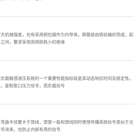
增大机械强度，也有采用铜包钢作为内导体。屏蔽层由铜丝编织而成，起
层之间，要求采用高频损耗小的绝缘
此负载敏感液压系统的一个重要性能指标就是其动态响应时间及稳定性。
连，复制泵口压力信号，而负载信号
过弯曲半径要大于馈线，馈管一般和馈线同时使用传播高频信号类似于光
信号进来，也防止内部有用的信号