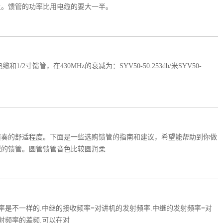
上。馈管的功率比用电缆的要大一半。
/2寸馈管，在430MHz的衰减为：SYV50-50.253db/米SYV50-
演奏的舒适程度。下面是一些选购馈管的指南和建议，希望能帮助到你做
型的馈管。圆管馈管音色比较圆润柔
率是不一样的.中继的接收频率=对讲机的发射频率.中继的发射频率=对
射频率的差频.可以在对