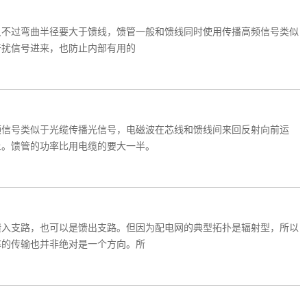
只不过弯曲半径要大于馈线，馈管一般和馈线同时使用传播高频信号类似
干扰信号进来，也防止内部有用的
频信号类似于光缆传播光信号，电磁波在芯线和馈线间来回反射向前运
上。馈管的功率比用电缆的要大一半。
馈入支路，也可以是馈出支路。但因为配电网的典型拓扑是辐射型，所以
率的传输也并非绝对是一个方向。所