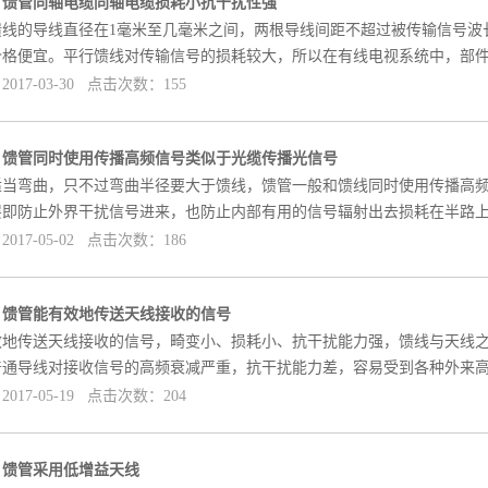
]
馈管同轴电缆同轴电缆损耗小抗干扰性强
线的导线直径在1毫米至几毫米之间，两根导线间距不超过被传输信号波长的1
价格便宜。平行馈线对传输信号的损耗较大，所以在有线电视系统中，部
017-03-30 点击次数：155
]
馈管同时使用传播高频信号类似于光缆传播光信号
适当弯曲，只不过弯曲半径要大于馈线，馈管一般和馈线同时使用传播高
层即防止外界干扰信号进来，也防止内部有用的信号辐射出去损耗在半路
017-05-02 点击次数：186
]
馈管能有效地传送天线接收的信号
效地传送天线接收的信号，畸变小、损耗小、抗干扰能力强，馈线与天线
普通导线对接收信号的高频衰减严重，抗干扰能力差，容易受到各种外来
017-05-19 点击次数：204
]
馈管采用低增益天线