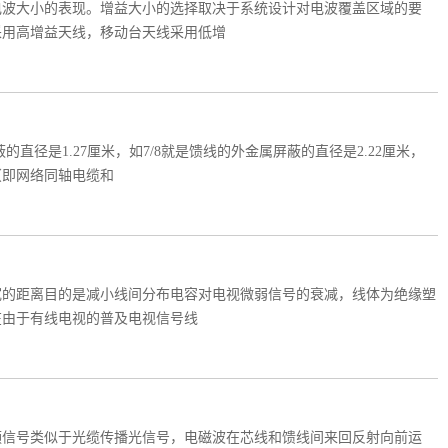
电波大小的表现。增益大小的选择取决于系统设计对电波覆盖区域的要
采用高增益天线，移动台天线采用低增
径是1.27厘米，如7/8就是馈线的外金属屏蔽的直径是2.22厘米，
（即网络同轴电缆和
宽的距离目的是减小线间分布电容对电视微弱信号的衰减，线体为绝缘塑
在由于有线电视的普及电视信号线
频信号类似于光缆传播光信号，电磁波在芯线和馈线间来回反射向前运