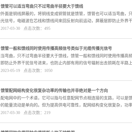
]
馈管可以适当弯曲只不过弯曲半径要大于馈线
的外面是铜线屏蔽的，将铜线变成铜管就是馈管，馈管也可以适当弯曲，
播光信号，电磁波在芯线和馈线间来回反射向前运动，屏蔽层即防止外界
017-03-30 点击次数：495
]
馈管一般和馈线同时使用传播高频信号类似于光缆传播光信号
适当弯曲，只不过弯曲半径要大于馈线，馈管一般和馈线同时使用传播高
层即防止外界干扰信号进来，也防止内部有用的信号辐射出去损耗在半路
023-05-19 点击次数：1050
]
馈管配网结构变化很复杂功率的传输也并非绝对是一个方向
是配电网中的一个术语，它可以指与任意配网节点相连接的支路，可以是
中的能量流动是单向的。但为提高供电可靠性，配网结构变化很复杂，功
017-03-30 点击次数：219