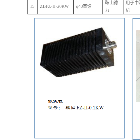
鞍山德
用于中
15
ZB
FZ-II-
20
KW
φ
40直馈
力
机