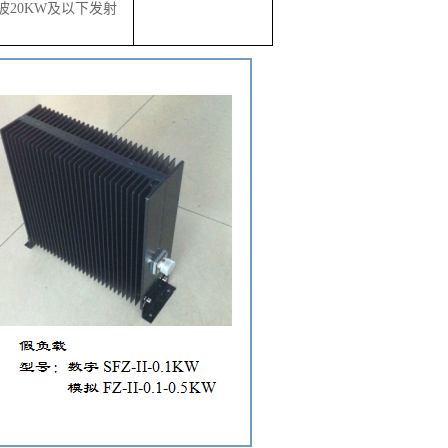
波
20KW及以下发射