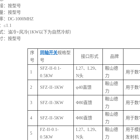
接：按型号
量：按型号
：DC-1000MHZ
≤1.1
式：油冷+风冷(1KW以下为自然冷却）
寸：按型号
序
同轴开关
规格型
接口形式
品牌
号
号
SFZ-II-
0.1-
L27、L29、
鞍山德
1
用于数
0.5
KW
N头
力
鞍山德
2
SFZ-II-
1
KW
φ
40直馈
用于数
力
鞍山德
3
SFZ-II-
3
KW
Φ
80直馈
用于数
力
鞍山德
4
SFZ-II-
5
KW
Φ
80直馈
用于数
力
FZ-II-
0.1-
L27、L29、
鞍山德
用于模
5
0.5
KW
N头
力
发射机