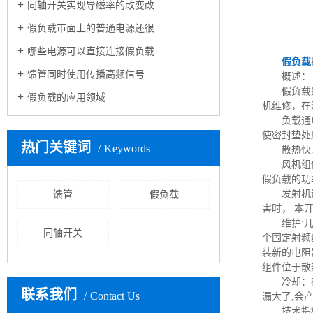
同轴开关实现导磁率的改变改...
假负载市面上的普通电源还很...
哪些电源可以直接连接假负载
假负载
馈管同时使用传播高频信号
概述：
假负载
假负载的应用领域
机维修，在
负载通
使密封垫处
热门关键词
Keywords
散热快
风机组
假负载的功率
发射机
馈管
假负载
害时， 本
维护:
同轴开关
个固定射频
装新的电阻
组件位于散
冷却：
联系我们
Contact Us
漏大了,会
技术指