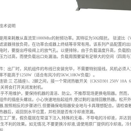
技术说明
是用来耗散从直流至1000Mhz的射频功率。其特征为50Ω阻抗， 驻波比（V
滤波器排放负荷，在功率合成器上终结等非常有用。该系列产品配置的出
电时，要旋出呼吸阀上的放气孔。以便排除，由于负载温度升高，负载腔
压力过高，而使负载出口处漏油。负载周围要留有足够大的空间（四周与顶
.
件：出厂时，风机组件的布线已安装完毕，不需要特别接线。风机必须人
不能高于1250W（适合有风冷的5KW,10KW负载）。
连锁:三 芯插座1、2脚之间，接一个常闭热敏开关（CKSD301 250V 
开关将会打开关闭发射机。
几乎不用维护，要保持机器的清洁、防尘。不推荐现场更换电阻器。然而
组件的插座头螺丝。小心快速地抬起组件,使过剩的油排回散热器。松开外
器,按照相反的步骤进行,但要确保电阻器安全地与卡具理想配合。请检查
热器后，返回到水平位置，并检测是否有冷却液泄漏。
在工厂里，假负载就在常温下注入,特殊的无毒、不导电的冷却液，并达
产生不利的效果。如无情况,不要更换冷却液,请使用原厂提供的冷却液。
标