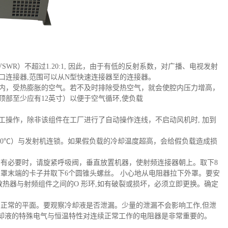
SWR）不超过1.20:1, 因此，由于有低的反射系数，对广播、电视发射
口连接器,范围可以从N型快速连接器至的连接器。
内，受热膨胀的空气。若不及时排除受热空气，就会使腔内压力增高，
部至少应有12英寸）以便于空气循环,使负载
工操作，除非该组件在工厂进行了自动操作连线，不启动风机时, 加到
10A 60℃）与发射机连锁。如果假负载的冷却温度超高，会给假负载造成损
，有必要时，请旋紧呼吸阀，垂直放置机器，使射频连接器朝上。取下8
罩末端的卡子并取下6个圆锥头螺丝。 小心地从电阻器拉下外罩。要安
散热器与射频组件之间的O 形环,如有破裂或损坏，必须立即更换。确定
到正常的平面。要观察冷却液是否泄漏。少量的泄漏不会影响工作,但泄
冷却液的特殊电气与恒温特性对连续正常工作的电阻器是非常重要的。