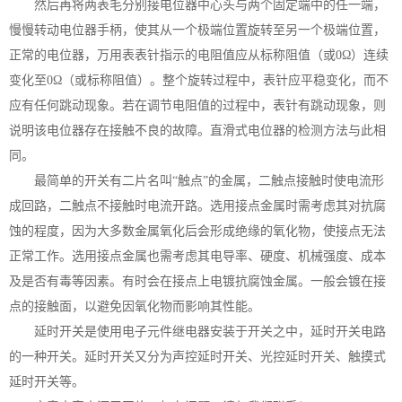
然后再将两表毛分别接电位器中心头与两个固定端中的任一端，
慢慢转动电位器手柄，使其从一个极端位置旋转至另一个极端位置，
正常的电位器，万用表表针指示的电阻值应从标称阻值（或0Ω）连续
变化至0Ω（或标称阻值）。整个旋转过程中，表针应平稳变化，而不
应有任何跳动现象。若在调节电阻值的过程中，表针有跳动现象，则
说明该电位器存在接触不良的故障。直滑式电位器的检测方法与此相
同。
最简单的开关有二片名叫“触点”的金属，二触点接触时使电流形
成回路，二触点不接触时电流开路。选用接点金属时需考虑其对抗腐
蚀的程度，因为大多数金属氧化后会形成绝缘的氧化物，使接点无法
正常工作。选用接点金属也需考虑其电导率、硬度、机械强度、成本
及是否有毒等因素。有时会在接点上电镀抗腐蚀金属。一般会镀在接
点的接触面，以避免因氧化物而影响其性能。
延时开关是使用电子元件继电器安装于开关之中，延时开关电路
的一种开关。延时开关又分为声控延时开关、光控延时开关、触摸式
延时开关等。