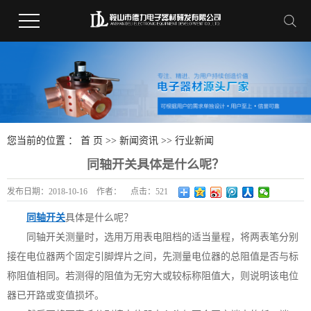
您当前的位置 ：
首 页
>>
新闻资讯
>>
行业新闻
同轴开关具体是什么呢？
发布日期：
2018-10-16
作者：
点击：
521
同轴开关
具体是什么呢？
同轴开关测量时，选用万用表电阻档的适当量程，将两表笔分别
接在电位器两个固定引脚焊片之间，先测量电位器的总阻值是否与标
称阻值相同。若测得的阻值为无穷大或较标称阻值大，则说明该电位
器已开路或变值损坏。