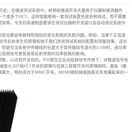
年历史。在微波测试系统中，射频和微波开关大量用于仪器和被测器件
至一个或多个DUT。这样就能够用一套测试装置完成多种测试，而不需要
试效率。今天的高速制造要求在测试仪器和开关接口及自动测试系统中
何变化都会导致特性阻抗的变化和阻抗失配问题。例如，当某个正弦波
掌握信号反射发生的原理有助于我们改进测试系统的配置和测量效果，这对
是仅当系统中传输线的长度大于其传输信号波长的1/100时，由功率
比低频信号更容易受反射导致的功率损耗的影响。
数，以达到开关目的。PIN管在正反向低频信号作用下，对微波信号有
减很大,BJT和FET开关的原理与低频三极管开关的原理相同，基极（栅
离大，特别适合于MMIC开关。MEMS微机械电路是近年发展起来的一