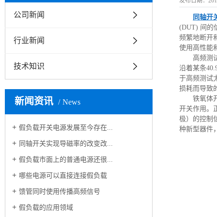
发布日期：
201
公司新闻
同轴开
(DUT)
频繁地断开
行业新闻
使用高性能
高频测
技术知识
沿着某条4
于高频测试
损耗而导致
铁氧体
新闻资讯
News
开关作用。正
极）的控制
假负载开关电源发展至今存在...
种新型器件
同轴开关实现导磁率的改变改...
假负载市面上的普通电源还很...
哪些电源可以直接连接假负载
馈管同时使用传播高频信号
假负载的应用领域