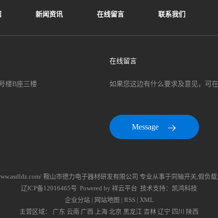
绍
新闻资讯
在线留言
联系我们
在线留言
号楼B座三楼
如果您这边有什么要求及意见，可
Message
ttp://www.asdldz.com/ 鞍山市德力电子器材研发有限公司 专业从事于
同轴开关
,
假负载
辽ICP备12016465号
Powered by
祥云平台
技术支持：
凯鸿科技
企业分站
|
网站地图
|
RSS
|
XML
主营区域：
广东
云南
广西
上海
北京
黑龙江
吉林
辽宁
四川
陕西