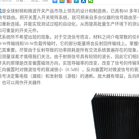
7-05-31
作者：
点击：
168
关
是全球射频和微波开关产品市场上领先的设计和制造商，已具有60 多
 间的信号路由。把开关置入开关矩阵系统，就可把来自多台仪器的信号路由
和重新连接。并能实现测试过程的自动化，从而提高批量生产环境下的测
和可重复的开关元件。
试系统所不希望出现的现象。对于交流信号而言，材料之间介电常数的任
0.9-W传输线和50-W负载传输时，它的部分能量将会反射回传输线上。
尤其重要。尽管由于反射导致的功率损耗是所有交流系统普遍存在的现象，但
的测量误差才值得我们关注。由于射频信号具有较短的波长，因此它们相
开关的原理是改变偏置磁场方向，实现导磁率的改变，改变了信号的传输常
向偏置时对微波信号的衰减很小（0.5dB），反向偏置时对微波信号的衰
信号决定集电极（漏极）和发射极（源极）的通断。放大器有增益，反向隔
，也可以用作开关器件.